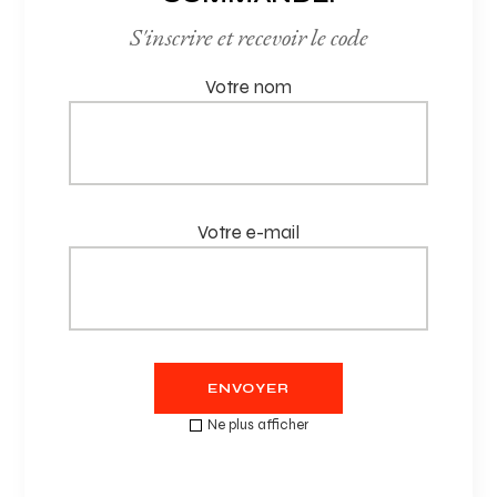
contenu de ces sites et décline toute
S'inscrire et recevoir le code
responsabilité quant aux informations qu’ils
pourraient contenir.
Votre nom
**8. Loi applicable**
Les présentes mentions légales sont régies par le
droit français. En cas de litige, le client peut saisir
le tribunal compétent du siège social de
Votre e-mail
Bonzenga Paris.
**9. Modifications des mentions
légales**
Bonzenga Paris se réserve le droit de modifier
ces mentions légales à tout moment. Les
ENVOYER
utilisateurs du Site sont invités à consulter
régulièrement cette page pour prendre
Ne plus afficher
connaissance des éventuelles modifications.