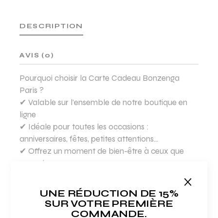
DESCRIPTION
AVIS (0)
Pourquoi choisir la Carte Cadeau Bonzenga
Paris ?
✔ Valable sur l’ensemble de notre boutique en
ligne
✔ Idéale pour toutes les occasions :
anniversaires, fêtes, petites attentions…
✔ Offrez un moment de bien-être à ceux que
vous aimez
Faites plaisir en un clic et laissez vos proches
révéler l’éclat de leur peau avec Bonzenga Paris !
UNE RÉDUCTION DE 15%
SUR VOTRE PREMIÈRE
COMMANDE.